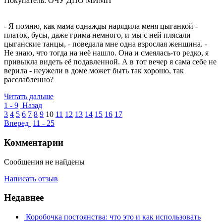
Покупатель: ОЧУ ДПО МИМП
- Я помню, как мама однажды нарядила меня цыганкой -
платок, бусы, даже грима немного, и мы с ней плясали
цыганские танцы, - поведала мне одна взрослая женщина. -
Не знаю, что тогда на неё нашло. Она и смеялась-то редко, я
привыкла видеть её подавленной. А в тот вечер я сама себе не
верила - неужели в доме может быть так хорошо, так
расслабленно?
Читать дальше
1 - 9
Назад
3
4
5
6
7
8
9
10
11
12
13
14
15
16
17
Вперед
11 - 25
Комментарии
Сообщения не найдены
Написать отзыв
Недавнее
​ Коробочка постоянства: что это и как использовать