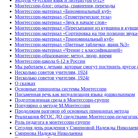
Модуль «Русский язык и литература 6-12»
Монтессори-блог: опыты, сравнения, переходы
Монтессори-материал «Биноминальный куб»
Монтессори-материал «Геометрические тела»
Монтессори-материал «Звук в начале слов»
Монтессори-материал «Пересыпание из кувшина в кувш
Монтессори-материал «Сортировка на три позиции звука
Монтессори-материал «Триноминальный куб»
Монтессори-материал «Цветные таблички, ящик №3»
Монтессори-материал «Чтение с классификацией»
Монтессори-образование: метод, люди, время
Монтессори-школа 6-12 в России
Мы работаем с детьми, которые смогут построить другое
Несколько советов учителям, 1924
Несколько советов учителям, 1924г
О сказках
Основные принципы системы Монтессори
Письменная речь как визуализация языка дошкольником
Подготовленная среда в Монтессори-группе
Популярно о методе М.Монтессори
Продолжим разговор об основных принципах метода
Реализация ФГОС ДО средствами Монтессори-педагогик
Роль педагога в монтессори-группе
Сегодня день рождения у Смирновой Надежды Николаев
Смирнова Надежда Николаевна