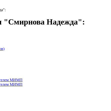
а":
м "Смирнова Надежда":
ов)
дителем МИМП
дителем МИМП