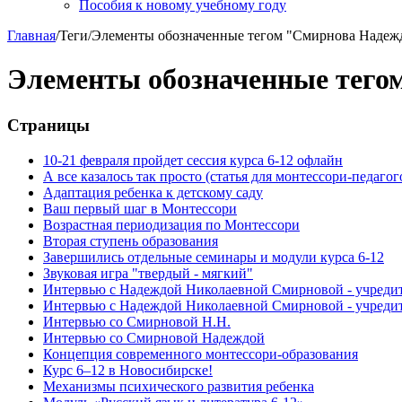
Пособия к новому учебному году
Главная
/
Теги
/
Элементы обозначенные тегом "Смирнова Надежд
Элементы обозначенные тего
Страницы
10-21 февраля пройдет сессия курса 6-12 офлайн
А все казалось так просто (статья для монтессори-педагог
Адаптация ребенка к детскому саду
Ваш первый шаг в Монтессори
Возрастная периодизация по Монтессори
Вторая ступень образования
Завершились отдельные семинары и модули курса 6-12
Звуковая игра "твердый - мягкий"
Интервью с Надеждой Николаевной Смирновой - учре
Интервью с Надеждой Николаевной Смирновой - учре
Интервью со Смирновой Н.Н.
Интервью со Смирновой Надеждой
Концепция современного монтессори-образования
Курс 6–12 в Новосибирске!
Механизмы психического развития ребенка