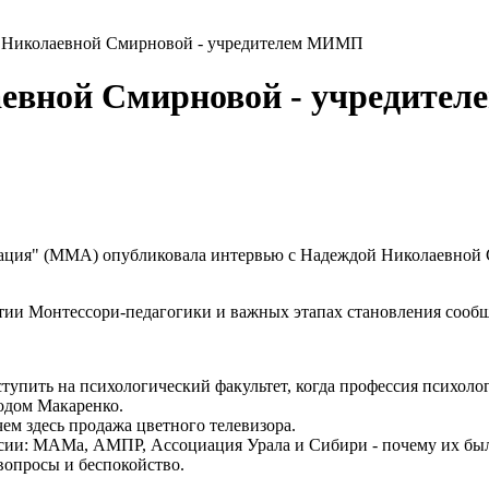
 Николаевной Смирновой - учредителем МИМП
аевной Смирновой - учредит
ация" (ММА) опубликовала интервью с Надеждой Николаевной 
тии Монтессори-педагогики и важных этапах становления сообщ
ступить на психологический факультет, когда профессия психоло
одом Макаренко.
ем здесь продажа цветного телевизора.
ссии: МАМа, АМПР, Ассоциация Урала и Сибири - почему их был
вопросы и беспокойство.