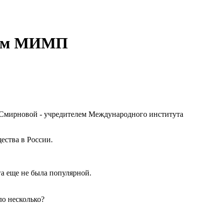
елем МИМП
Смирновой - учредителем Международного института
ества в России.
га еще не была популярной.
о несколько?