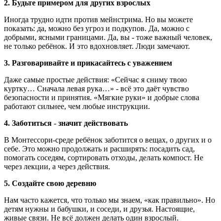
2.
Б
удьте примером для других взрослых
Иногда трудно идти против мейнстрима. Но вы можете
показать: да, можно без угроз и подкупов. Да, можно с
добрыми, ясными границами. Да, вы - тоже важный человек,
не только ребёнок. И это вдохновляет. Люди замечают.
3.
Р
азговаривайте и прикасайтесь с уважением
Даже самые простые действия: «Сейчас я сниму твою
куртку… Сначала левая рука…» - всё это даёт чувство
безопасности и принятия. «Мягкие руки» и добрые слова
работают сильнее, чем любые инструкции.
4.
З
аботиться
-
значит действовать
В Монтессори-среде ребёнок заботится о вещах, о других и о
себе. Это можно продолжать и расширять: посадить сад,
помогать соседям, сортировать отходы, делать компост. Не
через лекции, а через действия.
5.
Создайте свою деревню
Нам часто кажется, что только мы знаем, «как правильно». Но
детям нужны и бабушки, и соседи, и друзья. Настоящие,
живые связи. Не всё должен делать один взрослый.