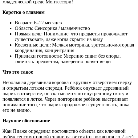
младенческой среде Монтессори!
Коротко о главном
Возраст: 6–12 месяцев
Область: Сенсорика / младенчество
Прямая цель: Понимание, что предметы продолжают
существовать, даже когда скрыты из виду
Косвенные цели: Мелкая моторика, зрительно-моторная
координация, концентрация
Признаки готовности: Уверенно сидит без опоры,
тянется к предметам, намеренно роняет вещи
Что это такое
Небольшая деревянная коробка с круглым отверстием сверху
и открытым лотком спереди. Ребёнок опускает деревянный
шарик в отверстие, он скатывается по внутреннему скату и
появляется в лотке. Через повторение ребёнок выстраивает
понимание того, что шарик продолжает существовать, пока
его не видно.
Научное обоснование
Жан Пиаже определил постоянство объекта как ключевой
рубеж сенсомоторной стадии развития (от рождения до 2 лет):