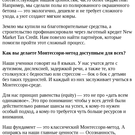
Например, мы сделали полы из полированного окрашенного
бетона — это экологично, дешевле и не требует сложного
ухода, а уют создают мягкие ковры.
Землю мы купили на благотворительные средства, а
строительство профинансировали через льготный кредит New
Market Tax Credit. Нам повезло найти партнёров, которые
помогли пройти этот сложный процесс.
Как вы делаете Монтессори-метод доступным для всех?
Наши ученики говорят на 8 языках. У нас учатся дети с
аутизмом, дислексией, задержкой речи, а также те, кто
столкнулся с бедностью или стрессом — бок о бок с детьми
без таких трудностей. И каждый из них заслуживает учиться в
Монтессори-среде.
Для нас принцип равенства (equity) — это не про «дать всем
одинаковое». Это про понимание: чтобы у всех детей были
действительно равные шансы на успех, к кому-то нужен
особый подход, а кому-то требуется чуть больше ресурсов и
внимания.
Наш фундамент — это классический Монтессори-метод. А
опираясь на наши главные ценности — Осознанность,