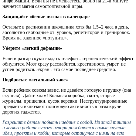
информации. Если вы не вмешаетесь, ровно на 21-й минуте
начнется магия самостоятельной игры.
Защищайте «белые пятна» в календаре
Оставьте в расписании школьника хотя бы 1,5–2 часа в день,
абсолютно свободные от
уроков, репетиторов и тренировок.
Время на законное «потупить».
Уберите «легкий дофамин»
Если в разгар скуки выдать телефон - терапевтический эффект
обнулится. Мозг сразу расслабится, креативность умрет, не
успев родиться. Экран - это самое последнее средство.
Подбросьте «легальный хаос»
Если ребенок совсем завис, не давайте готовую игрушку (она
скучная). Дайте хлам! Большая коробка, скотч, старые
журналы, прищепки, кусок веревки. Неструктурированные
предметы включают поисковую активность в разы круче
дорогих гаджетов.
Разрешите детям побыть наедине с собой. Из этой тишины
и легкого родительского игнора рождаются самые крутые
идеи, проекты и хобби, которые останутся с ними на всю