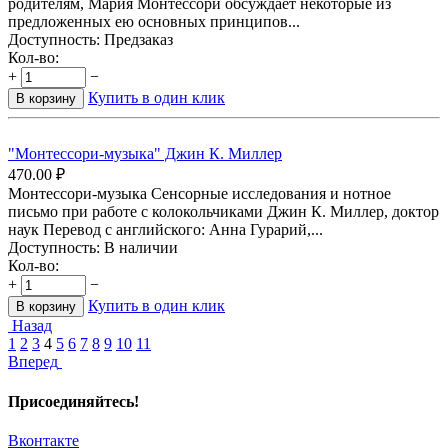
родителям, Мария Монтессори обсуждает некоторые из
предложенных ею основных принципов...
Доступность:
Предзаказ
Кол-во:
+
−
Купить в один клик
В корзину
"Монтессори-музыка" Джин К. Миллер
470.00
₽
Монтессори-музыка Сенсорные исследования и нотное
письмо при работе с колокольчиками Джин К. Миллер, доктор
наук Перевод с английского: Анна Гурарий,...
Доступность:
В наличии
Кол-во:
+
−
Купить в один клик
В корзину
Назад
1
2
3
4
5
6
7
8
9
10
11
Вперед
Присоединяйтесь!
Вконтакте