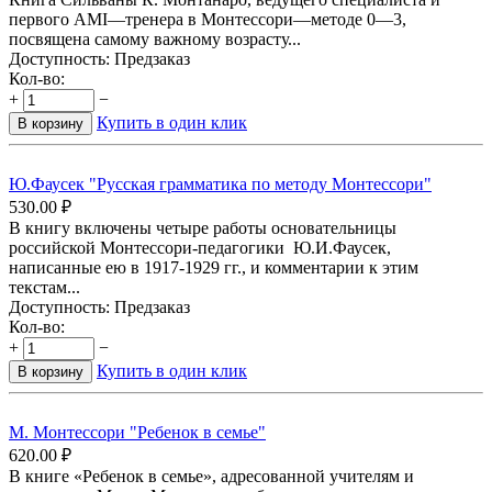
первого АМІ—тренера в Монтессори—методе 0—3,
посвящена самому важному возрасту...
Доступность:
Предзаказ
Кол-во:
+
−
Купить в один клик
В корзину
Ю.Фаусек "Русская грамматика по методу Монтессори"
530.00
₽
В книгу включены четыре работы основательницы
российской Монтессори-педагогики Ю.И.Фаусек,
написанные ею в 1917-1929 гг., и комментарии к этим
текстам...
Доступность:
Предзаказ
Кол-во:
+
−
Купить в один клик
В корзину
М. Монтессори "Ребенок в семье"
620.00
₽
В книге «Ребенок в семье», адресованной учителям и