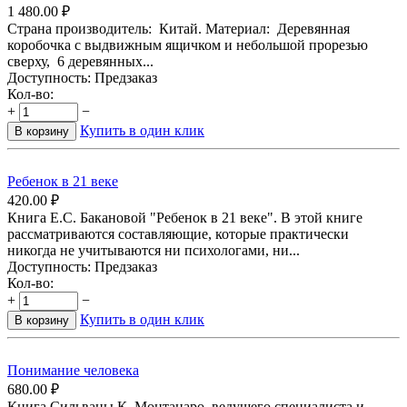
1 480.00
₽
Страна производитель: Китай. Материал: Деревянная
коробочка с выдвижным ящичком и небольшой прорезью
сверху, 6 деревянных...
Доступность:
Предзаказ
Кол-во:
+
−
Купить в один клик
В корзину
Ребенок в 21 веке
420.00
₽
Книга Е.С. Бакановой "Ребенок в 21 веке". В этой книге
рассматриваются составляющие, которые практически
никогда не учитываются ни психологами, ни...
Доступность:
Предзаказ
Кол-во:
+
−
Купить в один клик
В корзину
Понимание человека
680.00
₽
Книга Сильваны К. Монтанаро, ведущего специалиста и