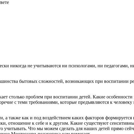
твете
ски никогда не учитываются ни психологами, ни педагогами, ни
ьшин­ства бытовых сложностей, возникающих при воспитании реб
ает столько проблем при воспитании детей. Какие особенности
ечие с теми требования­ми, которые предъявляются к человеку в
, а также как и под воздействием каких факторов формируется н
и, отношение к себе и к другим. Какие существуют сенситивны
то учитывать. Что мы можем сделать для наших детей прямо сейч
именно Монтессори-педагогика нам помогает