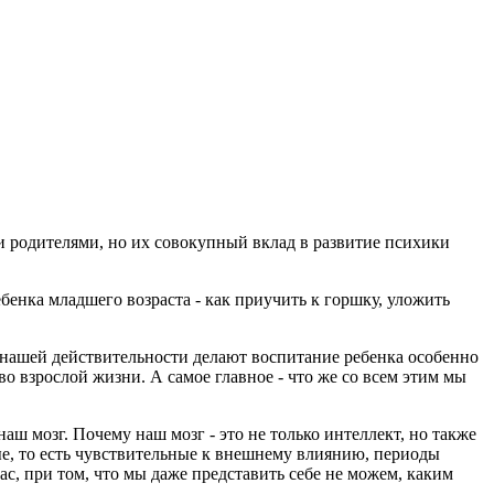
 родителя­ми, но их совокупный вклад в развитие психики
енка младшего возраста - как приучить к горшку, уложить
 нашей действительности делают воспитание ребенка особенно
о взрослой жизни. А самое глав­ное - что же со всем этим мы
аш мозг. Почему наш мозг - это не только интеллект, но также
е, то есть чувствительные к внешнему влиянию, периоды
ас, при том, что мы даже представить себе не можем, каким