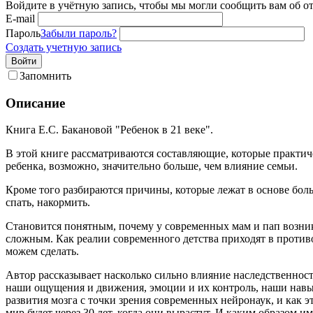
Войдите в учётную запись, чтобы мы могли сообщить вам об о
E-mail
Пароль
Забыли пароль?
Создать учетную запись
Войти
Запомнить
Описание
Книга Е.С. Бакановой "Ребенок в 21 веке".
В этой книге рассматриваются составляющие, которые практиче
ребенка, возможно, значительно больше, чем влияние семьи.
Кроме того разбираются причины, которые лежат в основе бол
спать, накормить.
Становится понятным, почему у современных мам и пап возник
сложным. Как реалии современного детства приходят в противор
можем сделать.
Автор рассказывает насколько сильно влияние наследственности
наши ощущения и движения, эмоции и их контроль, наши навык
развития мозга с точки зрения современных нейронаук, и как э
мир будет через 30 лет, когда они вырастут. И каким образом 