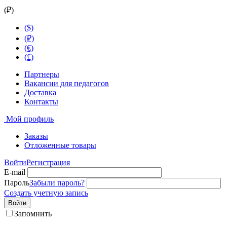
(₽)
($)
(₽)
(€)
(£)
Партнеры
Вакансии для педагогов
Доставка
Контакты
Мой профиль
Заказы
Отложенные товары
Войти
Регистрация
E-mail
Пароль
Забыли пароль?
Создать учетную запись
Войти
Запомнить