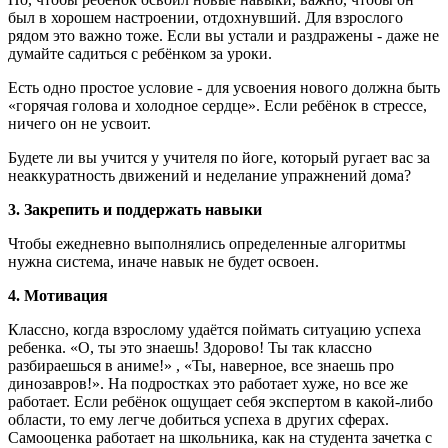
был в хорошем настроении, отдохнувший. Для взрослого
рядом это важно тоже. Если вы устали и раздражены - даже не
думайте садиться с ребёнком за уроки.
Есть одно простое условие - для усвоения нового должна быть
«горячая голова и холодное сердце». Если ребёнок в стрессе,
ничего он не усвоит.
Будете ли вы учится у учителя по йоге, который ругает вас за
неаккуратность движений и неделание упражнений дома?
3. Закрепить и поддержать навыки
Чтобы ежедневно выполнялись определенные алгоритмы
нужна система, иначе навык не будет освоен.
4. Мотивация
Классно, когда взрослому удаётся поймать ситуацию успеха
ребенка. «О, ты это знаешь! Здорово! Ты так классно
разбираешься в аниме!» , «Ты, наверное, все знаешь про
динозавров!». На подростках это работает хуже, но все же
работает. Если ребёнок ощущает себя экспертом в какой-либо
области, то ему легче добиться успеха в других сферах.
Самооценка работает на школьника, как на студента зачетка с