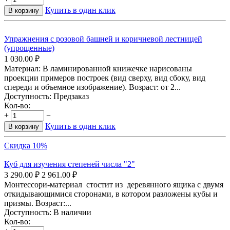
Купить в один клик
В корзину
Упражнения с розовой башней и коричневой лестницей
(упрощенные)
1 030.00
₽
Материал: В ламинированной книжечке нарисованы
проекции примеров построек (вид сверху, вид сбоку, вид
спереди и объемное изображение). Возраст: от 2...
Доступность:
Предзаказ
Кол-во:
+
−
Купить в один клик
В корзину
Скидка 10%
Куб для изучения степеней числа "2"
3 290.00
₽
2 961.00
₽
Монтессори-материал стостит из деревянного ящика с двумя
откидывающимися сторонами, в котором разложены кубы и
призмы. Возраст:...
Доступность:
В наличии
Кол-во: