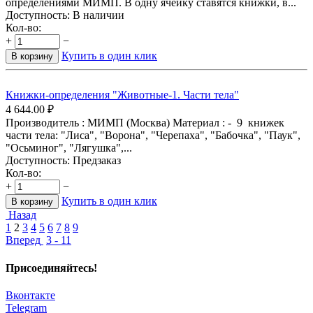
определениями МИМП. В одну ячейку ставятся книжки, в...
Доступность:
В наличии
Кол-во:
+
−
Купить в один клик
В корзину
Книжки-определения "Животные-1. Части тела"
4 644.00
₽
Производитель : МИМП (Москва) Материал : - 9 книжек
части тела: "Лиса", "Ворона", "Черепаха", "Бабочка", "Паук",
"Осьминог", "Лягушка",...
Доступность:
Предзаказ
Кол-во:
+
−
Купить в один клик
В корзину
Назад
1
2
3
4
5
6
7
8
9
Вперед
3 - 11
Присоединяйтесь!
Вконтакте
Telegram