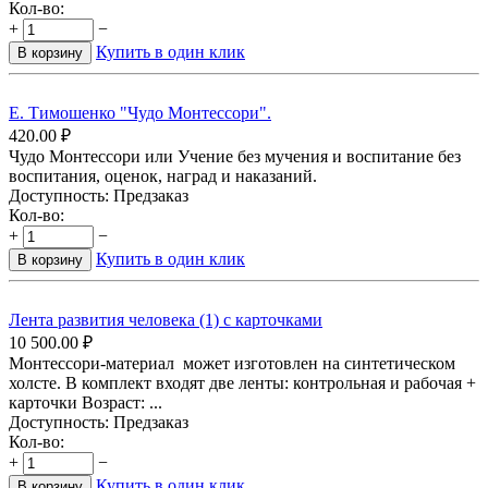
Кол-во:
+
−
Купить в один клик
В корзину
Е. Тимошенко "Чудо Монтессори".
420.00
₽
Чудо Монтессори или Учение без мучения и воспитание без
воспитания, оценок, наград и наказаний.
Доступность:
Предзаказ
Кол-во:
+
−
Купить в один клик
В корзину
Лента развития человека (1) с карточками
10 500.00
₽
Монтессори-материал может изготовлен на синтетическом
холсте. В комплект входят две ленты: контрольная и рабочая +
карточки Возраст: ...
Доступность:
Предзаказ
Кол-во:
+
−
Купить в один клик
В корзину