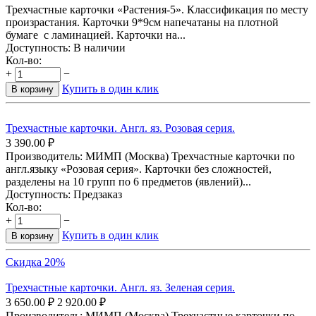
Трехчастные карточки «Растения-5». Классификация по месту
произрастания. Карточки 9*9см напечатаны на плотной
бумаге с ламинацией. Карточки на...
Доступность:
В наличии
Кол-во:
+
−
Купить в один клик
В корзину
Трехчастные карточки. Англ. яз. Розовая серия.
3 390.00
₽
Производитель: МИМП (Москва) Трехчастные карточки по
англ.языку «Розовая серия». Карточки без сложностей,
разделены на 10 групп по 6 предметов (явлений)...
Доступность:
Предзаказ
Кол-во:
+
−
Купить в один клик
В корзину
Скидка 20%
Трехчастные карточки. Англ. яз. Зеленая серия.
3 650.00
₽
2 920.00
₽
Производитель: МИМП (Москва) Трехчастные карточки по