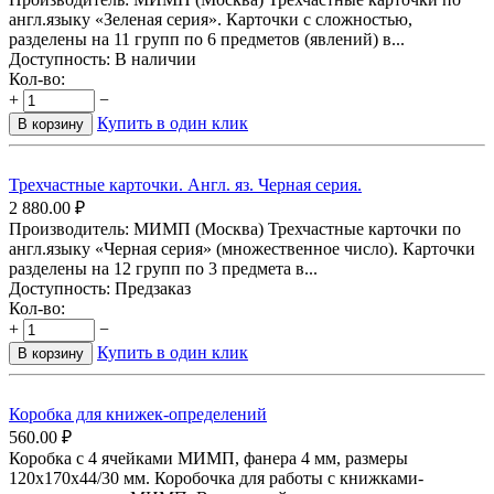
англ.языку «Зеленая серия». Карточки с сложностью,
разделены на 11 групп по 6 предметов (явлений) в...
Доступность:
В наличии
Кол-во:
+
−
Купить в один клик
В корзину
Трехчастные карточки. Англ. яз. Черная серия.
2 880.00
₽
Производитель: МИМП (Москва) Трехчастные карточки по
англ.языку «Черная серия» (множественное число). Карточки
разделены на 12 групп по 3 предмета в...
Доступность:
Предзаказ
Кол-во:
+
−
Купить в один клик
В корзину
Коробка для книжек-определений
560.00
₽
Коробка с 4 ячейками МИМП, фанера 4 мм, размеры
120х170х44/30 мм. Коробочка для работы с книжками-