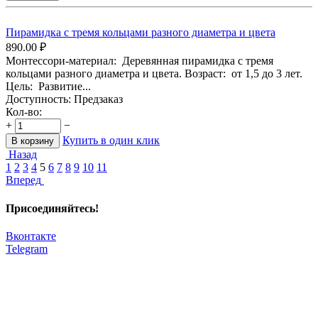
Пирамидка с тремя кольцами разного диаметра и цвета
890.00
₽
Монтессори-материал: Деревянная пирамидка с тремя
кольцами разного диаметра и цвета. Возраст: от 1,5 до 3 лет.
Цель: Развитие...
Доступность:
Предзаказ
Кол-во:
+
−
Купить в один клик
В корзину
Назад
1
2
3
4
5
6
7
8
9
10
11
Вперед
Присоединяйтесь!
Вконтакте
Telegram