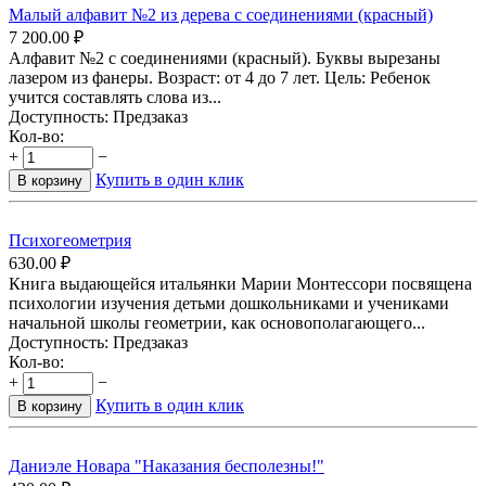
Малый алфавит №2 из дерева с соединениями (красный)
7 200.00
₽
Алфавит №2 с соединениями (красный). Буквы вырезаны
лазером из фанеры. Возраст: от 4 до 7 лет. Цель: Ребенок
учится составлять слова из...
Доступность:
Предзаказ
Кол-во:
+
−
Купить в один клик
В корзину
Психогеометрия
630.00
₽
Книга выдающейся итальянки Марии Монтессори посвящена
психологии изучения детьми дошкольниками и учениками
начальной школы геометрии, как основополагающего...
Доступность:
Предзаказ
Кол-во:
+
−
Купить в один клик
В корзину
Даниэле Новара "Наказания бесполезны!"