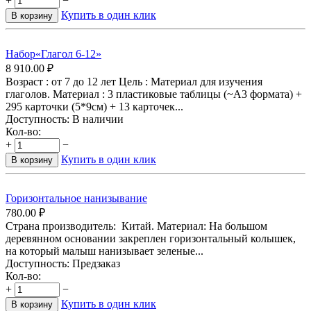
+
−
Купить в один клик
В корзину
Набор«Глагол 6-12»
8 910.00
₽
Возраст : от 7 до 12 лет Цель : Материал для изучения
глаголов. Материал : 3 пластиковые таблицы (~А3 формата) +
295 карточки (5*9см) + 13 карточек...
Доступность:
В наличии
Кол-во:
+
−
Купить в один клик
В корзину
Горизонтальное нанизывание
780.00
₽
Страна производитель: Китай. Материал: На большом
деревянном основании закреплен горизонтальный колышек,
на который малыш нанизывает зеленые...
Доступность:
Предзаказ
Кол-во:
+
−
Купить в один клик
В корзину