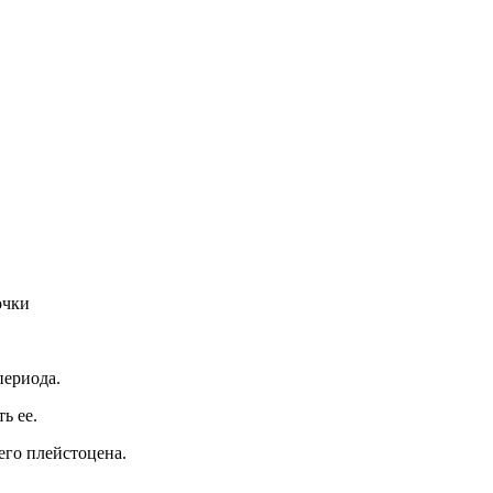
очки
периода.
ь ее.
его плейстоцена.