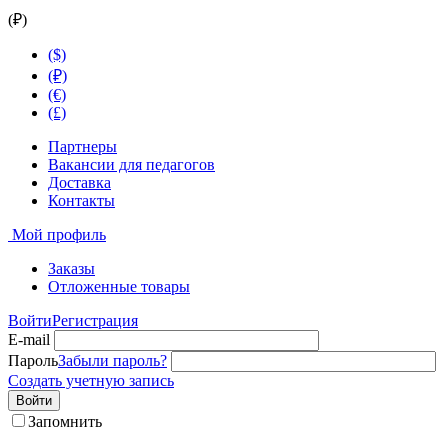
(₽)
($)
(₽)
(€)
(£)
Партнеры
Вакансии для педагогов
Доставка
Контакты
Мой профиль
Заказы
Отложенные товары
Войти
Регистрация
E-mail
Пароль
Забыли пароль?
Создать учетную запись
Войти
Запомнить