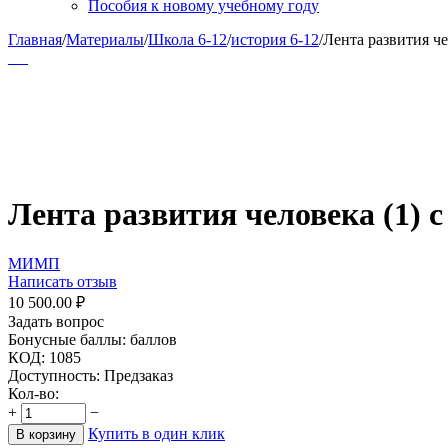
Пособия к новому учебному году
Главная
/
Материалы
/
Школа 6-12
/
история 6-12
/
Лента развития че
Лента развития человека (1) 
МИМП
Написать отзыв
10 500.00
₽
Задать вопрос
Бонусные баллы:
баллов
КОД:
1085
Доступность:
Предзаказ
Кол-во:
+
−
Купить в один клик
В корзину