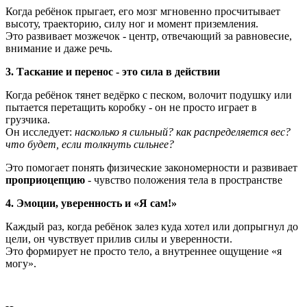
Когда ребёнок прыгает, его мозг мгновенно просчитывает
высоту, траекторию, силу ног и момент приземления.
Это развивает мозжечок - центр, отвечающий за равновесие,
внимание и даже речь.
3.
Таскание и перенос - это сила в действии
Когда ребёнок тянет ведёрко с песком, волочит подушку или
пытается перетащить коробку - он не просто играет в
грузчика.
Он исследует:
насколько я сильный? как распределяется вес?
что будет, если толкнуть сильнее?
Это помогает понять физические закономерности и развивает
проприоцепцию
- чувство положения тела в пространстве
4.
Эмоции, уверенность и «Я сам!»
Каждый раз, когда ребёнок залез куда хотел или допрыгнул до
цели, он чувствует прилив силы и уверенности.
Это формирует не просто тело, а внутреннее ощущение «я
могу».