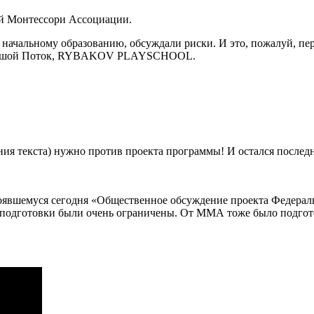
ой Монтессори Ассоциации.
чальному образованию, обсуждали риски. И это, пожалуй, перво
 Большой Поток, RYBAKOV PLAYSCHOOL.
ния текста) нужно против проекта программы! И остался послед
стоявшемуся сегодня «Общественное обсуждение проекта Федера
и подготовки были очень ограничены. От ММА тоже было подгото