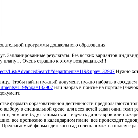
зовательной программы дошкольного образования.
нут. Запланированные результаты. Без всяких вариантов индиви
му плану… Очень страшно к этому возвращаться!!!
projects/List/AdvancedSearch#departments=119&npa=132907
Нужно хотя
аницу. Чтобы найти нужный документ, нужно набрать в соседнем
departments=119&npa=132907
или набрав в поиске на портале (знач
документ.
ачестве формата образовательной деятельности предполагаются то
о выбору в специальной среде, для всех детей задан один темп р
шать, чем они будут заниматься – изучать динозавров или пожарн
ашню, все прописано в календарном плане, все происходит однов
. Предлагаемый формат детского сада очень похож на школу с ра