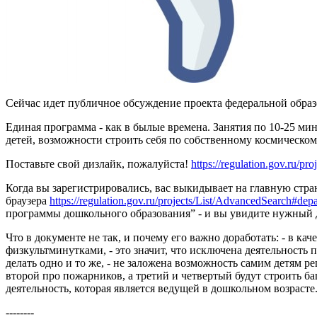
Сейчас идет публичное обсуждение проекта федеральной обра
Единая программа - как в былые времена. Занятия по 10-25 ми
детей, возможности строить себя по собственному космическо
Поставьте свой дизлайк, пожалуйста!
https://regulation.gov.ru/
Когда вы зарегистрировались, вас выкидывает на главную стр
браузера
https://regulation.gov.ru/projects/List/AdvancedSearch#
программы дошкольного образования” - и вы увидите нужный 
Что в документе не так, и почему его важно доработать: - в к
физкультминутками, - это значит, что исключена деятельность п
делать одно и то же, - не заложена возможность самим детям ре
второй про пожарников, а третий и четвертый будут строить б
деятельность, которая является ведущей в дошкольном возрасте
--------