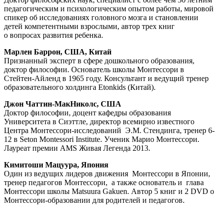
педагогическим и психологическим опытом работы, мировой
спикер об исследованиях головного мозга и становлении
детей компетентными взрослыми, автор трех книг
о вопросах развития ребенка.
Марлен Баррон, США, Китай
Признанный эксперт в сфере дошкольного образования,
доктор философии. Основатель школы Монтессори в
Стейтен-Айленд в 1965 году. Консультант и ведущий тренер
образовательного холдинга Etonkids (Китай).
Джон Чаттин-МакНиколс, США
Доктор философии, доцент кафедры образования
Университета в Сиэттле, директор всемирно известного
Центра Монтессори-исследований Э.М. Стендинга, тренер 6-
12 в Seton Montessori Institute. Ученик Марио Монтессори.
Лауреат премии AMS Живая Легенда 2013.
Кимитоши Мацуура, Япония
Один из ведущих лидеров движения Монтессори в Японии,
тренер педагогов Монтессори, а также основатель и глава
Монтессори школы Matsuura Gakuen. Автор 5 книг и 2 DVD о
Монтессори-образовании для родителей и педагогов.