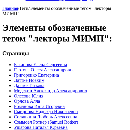
Главная
/
Теги
/
Элементы обозначенные тегом "лекторы
МИМП":
Элементы обозначенные
тегом "лекторы МИМП":
Страницы
Баканова Елена Сергеевна
Глотова Олеся Александровна
Григоренко Екатерина
Даттке Йоахим
Даттке Татьяна
Модекин Александр Александрович
Олесова Юлия
Орлова Алла
Романова Инга Игоревна
Смирнова Надежда Николаевна
Солянкина Любовь Алексеевна
Сэмьюэл Роткер (Samuel Rotker)
Ушарова Наталья Юрьевна