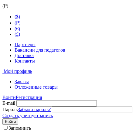
(₽)
($)
(₽)
(€)
(£)
Партнеры
Вакансии для педагогов
Доставка
Контакты
Мой профиль
Заказы
Отложенные товары
Войти
Регистрация
E-mail
Пароль
Забыли пароль?
Создать учетную запись
Войти
Запомнить