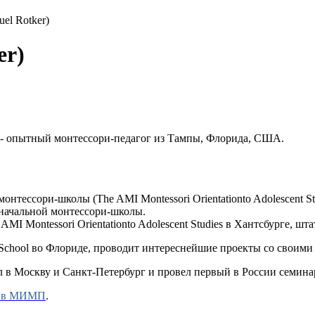
el Rotker)
er)
- опытный монтессори-педагог из Тампы, Флорида, США.
монтессори-школы (The AMI Montessori Orientationto Adolescent S
 начальной монтессори-школы.
AMI Montessori Orientationto Adolescent Studies в Хантсбурге, ш
i School во Флориде, проводит интереснейшие проекты со своими
хал в Москву и Санкт-Петербург и провел первый в России семина
)» в МИМП
.