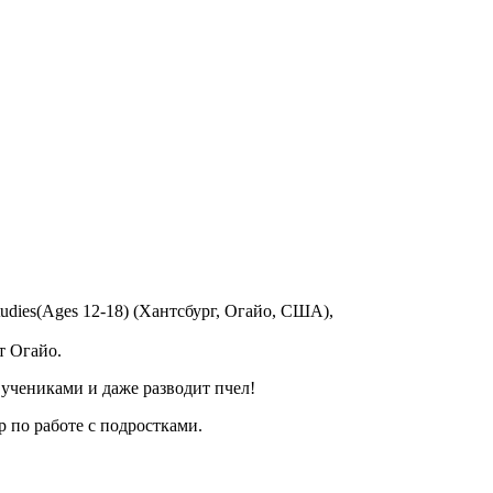
tudies(Ages 12-18) (Хантсбург, Огайо, США),
тат Огайо.
 учениками и даже разводит пчел!
р по работе с подростками.