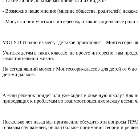
- Такие ли они, какими мы привыкли их видеть?
- Возможно наше мнение (мнение общества, родителей) искаж
- Могут ли они учиться с интересом, и какие социальные роли
МОГУТ! И одно из мест, где такое происходит – Монтессори-шко
Учиться детям в таких классах не просто интересно, там про
самостоятельной жизни.
На сегодняшний момент Монтессори-классов для детей от 6 до 
детьми дальше.
А если ребенок пойдет или уже ходит в обычную школу? Как п
приводящих к проблемам во взаимоотношениях между всеми ч
Несколько лет назад мы пригласили обсудить эти вопросы ПРА
отзывам слушателей, он дал больше понимания теории и решен