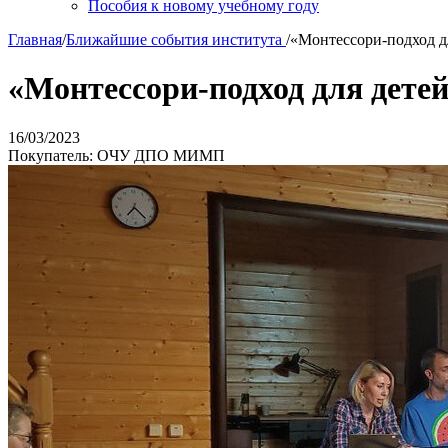
Пособия к новому учебному году
Главная
/
Ближайшие события института
/
«Монтессори-подход дл
«Монтессори-подход для детей
16/03/2023
Покупатель: ОЧУ ДПО МИМП