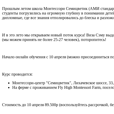
Прошлым летом школа Монтессори Семицветик (АМИ стандарт)
студенты погрузились на огромную глубину в понимании детей 
дипломные, где все знания отполировались до блеска и разлож
И в это лето мы открываем новый поток курса! Виза Сэму выд
(мы можем принять не более 25-27 человек), поторопитесь!
Начало онлайн обучения с 10 апреля (можно присоединиться по
Курс проводится:
Монтессори-центр "Семицветик", Лихачевское шоссе, 33, 
На ферме с проживанием Fly High Montessori Farm, посело
Стоимость до 10 апреля 89.500р (воспользуйтесь рассрочкой, бе