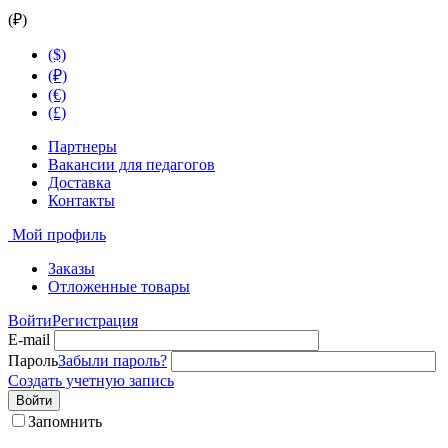
(₽)
($)
(₽)
(€)
(£)
Партнеры
Вакансии для педагогов
Доставка
Контакты
Мой профиль
Заказы
Отложенные товары
Войти
Регистрация
E-mail
Пароль
Забыли пароль?
Создать учетную запись
Войти
Запомнить