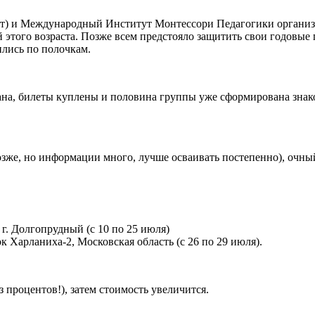
 и Международный Институт Монтессори Педагогики организова
этого возраста. Позже всем предстояло защитить свои годовые п
ились по полочкам.
ана, билеты куплены и половина группы уже сформирована знако
зже, но информации много, лучше осваивать постепенно), очный
г. Долгопрудный (с 10 по 25 июля)
к Харланиха-2, Московская область (с 26 по 29 июля).
з процентов!), затем стоимость увеличится.