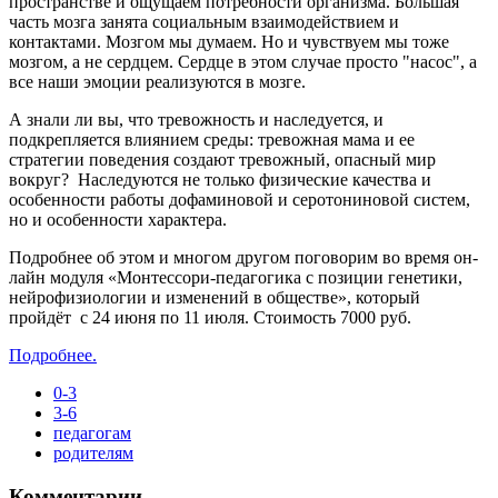
пространстве и ощущаем потребности организма. Большая
часть мозга занята социальным взаимодействием и
контактами. Мозгом мы думаем. Но и чувствуем мы тоже
мозгом, а не сердцем. Сердце в этом случае просто "насос", а
все наши эмоции реализуются в мозге.
А знали ли вы, что тревожность и наследуется, и
подкрепляется влиянием среды: тревожная мама и ее
стратегии поведения создают тревожный, опасный мир
вокруг? Наследуются не только физические качества и
особенности работы дофаминовой и серотониновой систем,
но и особенности характера.
Подробнее об этом и многом другом поговорим во время он-
лайн модуля «Mонтессори-педагогика с позиции генетики,
нейрофизиологии и изменений в обществе», который
пройдёт с 24 июня по 11 июля. Стоимость 7000 руб.
Подробнее.
0-3
3-6
педагогам
родителям
Комментарии