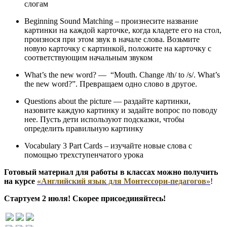
слогам
Beginning Sound Matching – произнесите название
картинки на каждой карточке, когда кладете его на стол,
произнося при этом звук в начале слова. Возьмите
новую карточку с картинкой, положите на карточку с
соответствующим начальным звуком
What’s the new word? — “Mouth. Change /th/ to /s/. What’s
the new word?”. Превращаем одно слово в другое.
Questions about the picture — раздайте картинки,
назовите каждую картинку и задайте вопрос по поводу
нее. Пусть дети используют подсказки, чтобы
определить правильную картинку
Vocabulary 3 Part Cards – изучайте новые слова с
помощью трехступенчатого урока
Готовый материал для работы в классах можно получить
на курсе
«Английский язык для Монтессори-педагогов»
!
Стартуем 2 июля! Скорее присоединяйтесь!