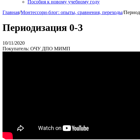
Пособия к новому учебному году
Главная
/
Монтессори-блог: опыты, сравнения, переходы
/
Период
Периодизация 0-3
10/11/2020
Покупатель: ОЧУ ДПО МИМП