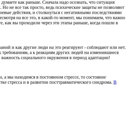
умаете как раньше. Сначала надо осознать, что ситуация
. Но не все так просто, ведь психические защиты не позволяют
 боевые действия, и столкнуться с негативными последствиями
есмотря на все это, в какой-то момент, мы понимаем, что важно
е, как вы проходили через эти этапы раньше, когда пошли в
ний и как другие люди на это реагируют - соблюдают или нет.
к требованиям, а к реакциям других людей на изменившиеся
юда важность социального окружения в период адаптации!
, а мы находимся в постоянном стрессе, то состояние
тке стресса и в развитии посттравматического синдрома.
В