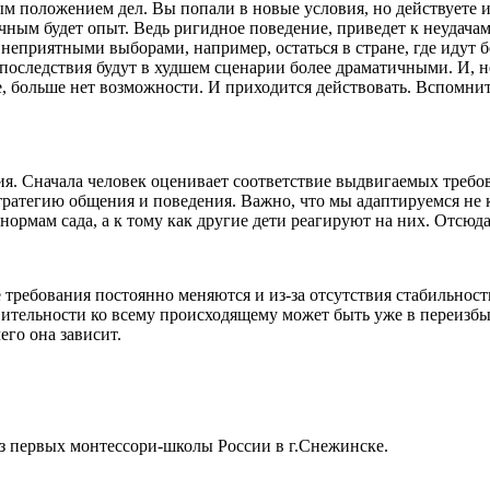
положением дел. Вы попали в новые условия, но действуете и д
чным будет опыт. Ведь ригидное поведение, приведет к неудачам
я неприятными выборами, например, остаться в стране, где идут
и последствия будут в худшем сценарии более драматичными. И, н
е, больше нет возможности. И приходится действовать. Вспомнит
я. Сначала человек оценивает соответствие выдвигаемых требова
тратегию общения и поведения. Важно, что мы адаптируемся не 
и нормам сада, а к тому как другие дети реагируют на них. Отс
требования постоянно меняются и из-за отсутствия стабильности
вительности ко всему происходящему может быть уже в переизбы
го она зависит.
з первых монтессори-школы России в г.Снежинске.