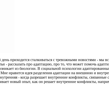
й день приходится сталкиваться с тревожными новостями - мы в
и - рассказать про адаптацию, про то, что может помочь адаптир
зникает из биологии. В социальной психологии адаптированным 
 Мне нравится идея разделения адаптации на внешнюю и внутре
утренняя - когда разрешает внутренние конфликты, связанные
живает новый опыт, как он решает внутренние конфликты, напр