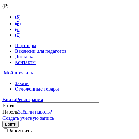
(₽)
($)
(₽)
(€)
(£)
Партнеры
Вакансии для педагогов
Доставка
Контакты
Мой профиль
Заказы
Отложенные товары
Войти
Регистрация
E-mail
Пароль
Забыли пароль?
Создать учетную запись
Войти
Запомнить