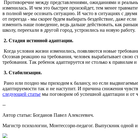
Противоречие между представлениями, ожиданиями и реальным 
изменилась. И чем это быстрее произойдет, тем менее травмати
в полной мере осознать ситуацию. И часто в ситуациях с двум
от переезда - мы скорее будем выбирать бездействие, даже есл
изменить наше поведение, ведь дальше действовать, как раньш
школу, переехали в другой город, устроились на новую работу.
2. Стадия истинной адаптации.
Когда условия жизни изменились, появляются новые требовани
Осознав реакцию на требования, человек вырабатывает свою с
требования. Так ребенок адаптируется не столько к правилам 
3. Стабилизация.
Рано или поздно мы приходим к балансу, но если выдвигаемые 
адаптируемости так и не наступит. И причина снижения чувст
следующей статье
мы поговорим об успешной адаптации и от че
--
Автор статьи: Богданов Павел Алексеевич.
Магистр психологии, Монтессори-педагог. Выпускник одной и