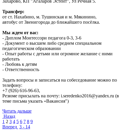
Захарово, КП "Агаларов Эстейт", Ул Речная 5.
Трансфер:
от ст. Нахабино, м. Тушинская и м. Мякинино,
автобус от Звенигорода до ближайшего посёлка.
Мы ждем от вас:
- Диплом Монтессори педагога 0-3, 3-6
- Документ о высшем либо среднем специальном
педагогическом образовании
- Опыт работы с детьми или огромное желание с ними
работать
- Любовь к детям
- Ответственность
Задать вопросы и записаться на собеседование можно по
телефону:
+7 (926) 616-96-63,
Резюме присылать на почту: i.seredenko2016@yandex.ru (в
теме письма указать «Вакансия")
Читать дальше
Назад
1
2
3
4
5
6
7
8
9
Вперед
3 - 14