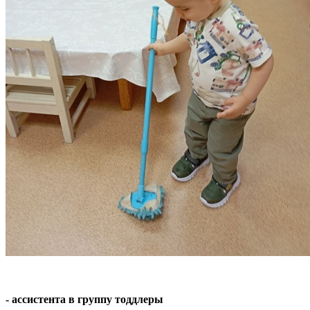
- асcистента в группу тоддлеры