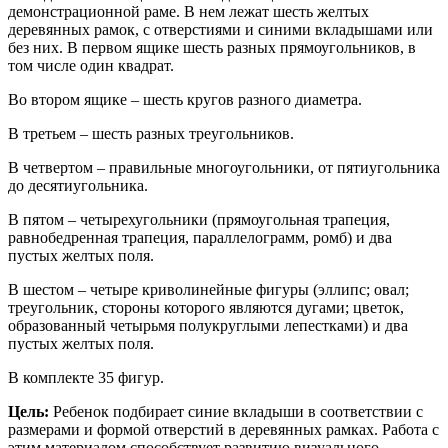
демонстрационной раме. В нем лежат шесть желтых
деревянных рамок, с отверстиями и синими вкладышами или
без них. В первом ящике шесть разных прямоугольников, в
том числе один квадрат.
Во втором ящике – шесть кругов разного диаметра.
В третьем – шесть разных треугольников.
В четвертом – правильные многоугольники, от пятиугольника
до десятиугольника.
В пятом – четырехугольники (прямоугольная трапеция,
равнобедренная трапеция, параллелограмм, ромб) и два
пустых желтых поля.
В шестом – четыре криволинейные фигуры (эллипс; овал;
треугольник, стороны которого являются дугами; цветок,
образованный четырьмя полукруглыми лепестками) и два
пустых желтых поля.
В комплекте 35 фигур.
Цель:
Ребенок подбирает синие вкладыши в соответствии с
размерами и формой отверстий в деревянных рамках. Работа с
этим материалом способствует развитию визуального