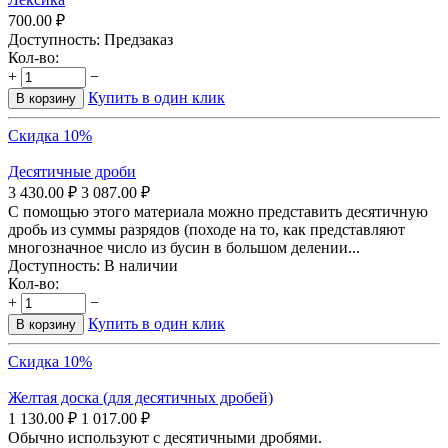
700.00
₽
Доступность:
Предзаказ
Кол-во:
+
−
Купить в один клик
В корзину
Скидка 10%
Десятичные дроби
3 430.00
₽
3 087.00
₽
С помощью этого материала можно представить десятичную
дробь из суммы разрядов (походе на то, как представляют
многозначное число из бусин в большом делении...
Доступность:
В наличии
Кол-во:
+
−
Купить в один клик
В корзину
Скидка 10%
Желтая доска (для десятичных дробей)
1 130.00
₽
1 017.00
₽
Обычно используют с десятичными дробями.