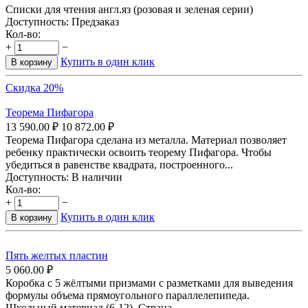
Списки для чтения англ.яз (розовая и зеленая серии)
Доступность:
Предзаказ
Кол-во:
+
−
Купить в один клик
В корзину
Скидка 20%
Теорема Пифагора
13 590.00
₽
10 872.00
₽
Теорема Пифагора сделана из металла. Материал позволяет
ребенку практически освоить теорему Пифагора. Чтобы
убедиться в равенстве квадрата, построенного...
Доступность:
В наличии
Кол-во:
+
−
Купить в один клик
В корзину
Пять желтых пластин
5 060.00
₽
Коробка с 5 жёлтыми призмами с разметками для выведения
формулы объема прямоугольного параллелепипеда.
Школьный материал (6-12). Страна...