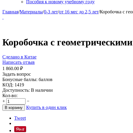
Пособия к новому учебному году
Главная
/
Материалы
/
0-3 лет
/
от 16 мес до 2,5 лет
/
Коробочка с ге
Коробочка с геометрическими
Сделано в Китае
Написать отзыв
1 860.00
₽
Задать вопрос
Бонусные баллы:
баллов
КОД:
1419
Доступность:
В наличии
Кол-во:
+
−
Купить в один клик
В корзину
Tweet