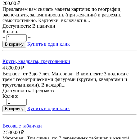
200.00
₽
Предлагаем вам скачать макеты карточек по географии,
распечатать, заламинировать (при желании) и разрезать
самостоятельно. Карточки включают в...
Доступность:
В наличии
Кол-во:
+
−
Купить в один клик
В корзину
Круги, квадраты, треугольники
4 890.00
₽
Возраст: от 3 до 7 лет. Материал: В комплекте 3 подноса с
тремя геометрическими фигурами (кругами, квадратами и
треугольниками). В каждой...
Доступность:
Предзаказ
Кол-во:
+
−
Купить в один клик
В корзину
Весовые таблички
2 530.00
₽
Материал: Три ящика, по 7 деревянных табличек в каждой.