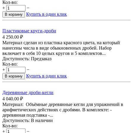
Кол-во:
+
−
Купить в один клик
В корзину
Пластиковые круги-дроби
4 250.00
₽
Материал сделан из пластика красного цвета, на который
нанесены числа в виде обыкновенных дробей. Набор
включает в себя 10 целых кругов и 5 комплектов...
Доступность:
Предзаказ
Кол-во:
+
−
Купить в один клик
В корзину
Деревянные дроби-кегли
4 040.00
₽
Материал: Объёмные деревянные кегли для упражнений в
арифметических действиях с дробями. В комплекте: -
деревянная подставка -...
Доступность:
В наличии
Кол-во:
+
−