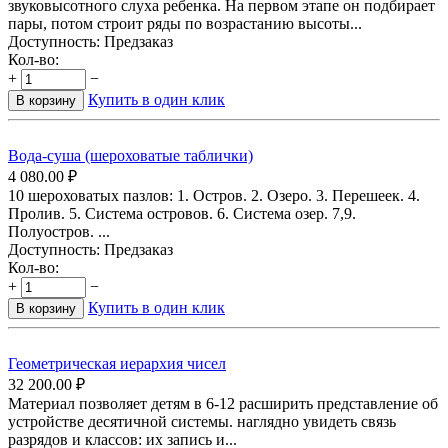
звуковысотного слуха ребенка. На первом этапе он подбирает
пары, потом строит ряды по возрастанию высоты...
Доступность:
Предзаказ
Кол-во:
+
−
Купить в один клик
В корзину
Вода-суша (шероховатые таблички)
4 080.00
₽
10 шероховатых пазлов: 1. Остров. 2. Озеро. 3. Перешеек. 4.
Пролив. 5. Система островов. 6. Система озер. 7,9.
Полуостров. ...
Доступность:
Предзаказ
Кол-во:
+
−
Купить в один клик
В корзину
Геометрическая иерархия чисел
32 200.00
₽
Материал позволяет детям в 6-12 расширить представление об
устройстве десятичной системы. наглядно увидеть связь
разрядов и классов: их запись и...