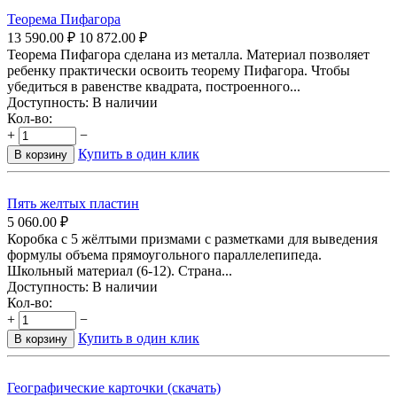
Теорема Пифагора
13 590.00
₽
10 872.00
₽
Теорема Пифагора сделана из металла. Материал позволяет
ребенку практически освоить теорему Пифагора. Чтобы
убедиться в равенстве квадрата, построенного...
Доступность:
В наличии
Кол-во:
+
−
Купить в один клик
В корзину
Пять желтых пластин
5 060.00
₽
Коробка с 5 жёлтыми призмами с разметками для выведения
формулы объема прямоугольного параллелепипеда.
Школьный материал (6-12). Страна...
Доступность:
В наличии
Кол-во:
+
−
Купить в один клик
В корзину
Географические карточки (скачать)