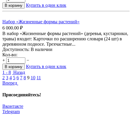
Купить в один клик
В корзину
Набор «Жизненные формы растений»
6 000.00
₽
В набор «Жизненные формы растений» (деревья, кустарники,
травы) входит: Карточки по расширению словаря (24 шт) в
деревянном подносе. Трехчастные...
Доступность:
В наличии
Кол-во:
+
−
Купить в один клик
В корзину
1 - 8
Назад
2
3
4
5
6
7
8
9
10
11
Вперед
Присоединяйтесь!
Вконтакте
Telegram