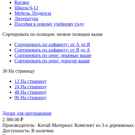
Космос
Школа 6-12
Мебель. Подносы
Литература
Пособия к новому учебному году
Сортировать по позиции: низкие позиции выше
Сортировать по алфавиту: от А до Я
Сортировать по алфавиту: от Я до А
Сортировать по цене: дешевые выше
Сортировать по цене: дорогие выше
30 На страницу
12 На страницу
24 На страницу
48 На страницу
96 На страницу
Доски для ощупывания
2 380.00
₽
Производитель: Китай Материал: Комплект из 3-х деревянных д
Доступность:
В наличии