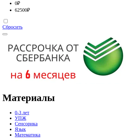
0
₽
62500
₽
Сбросить
Материалы
0-3 лет
УПЖ
Сенсорика
Язык
Математика