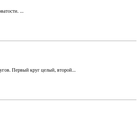
атости. ...
гов. Первый круг целый, второй...