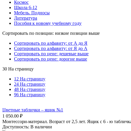
Космос
Школа 6-12
Мебель. Подносы
Литература
Пособия к новому учебному году
Сортировать по позиции: низкие позиции выше
Сортировать по алфавиту: от А до Я
Сортировать по алфавиту: от Я до А
Сортировать по цене: дешевые выше
Сортировать по цене: дорогие выше
30 На страницу
12 На страницу
24 На страницу
48 На страницу
96 На страницу
Цветные таблички – ящик №1
1 050.00
₽
Монтессори-материал. Возраст от 2,5 лет. Ящик с 6 - ю таблич
Доступность:
В наличии