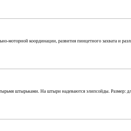
льно-моторной координации, развития пинцетного захвата и разли
тырьмя штырьками. На штыри надеваются элипсойды. Размер: длин