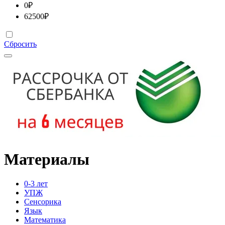
0
₽
62500
₽
Сбросить
Материалы
0-3 лет
УПЖ
Сенсорика
Язык
Математика