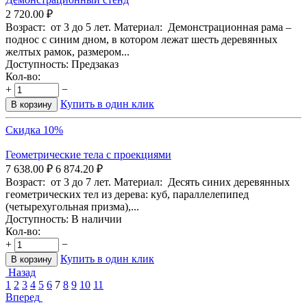
2 720.00
₽
Возраст: от 3 до 5 лет. Материал: Демонстрационная рама –
поднос с синим дном, в котором лежат шесть деревянных
желтых рамок, размером...
Доступность:
Предзаказ
Кол-во:
+
−
Купить в один клик
В корзину
Скидка 10%
Геометрические тела с проекциями
7 638.00
₽
6 874.20
₽
Возраст: от 3 до 7 лет. Материал: Десять синих деревянных
геометрических тел из дерева: куб, параллелепипед
(четырехугольная призма),...
Доступность:
В наличии
Кол-во:
+
−
Купить в один клик
В корзину
Назад
1
2
3
4
5
6
7
8
9
10
11
Вперед