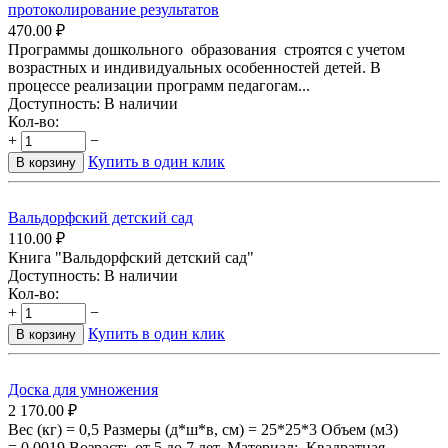
протоколирование результатов
470.00
₽
Программы дошкольного образования строятся с учетом
возрастных и индивидуальных особенностей детей. В
процессе реализации программ педагогам...
Доступность:
В наличии
Кол-во:
+
−
Купить в один клик
В корзину
Вальдорфский детский сад
110.00
₽
Книга "Вальдорфский детский сад"
Доступность:
В наличии
Кол-во:
+
−
Купить в один клик
В корзину
Доска для умножения
2 170.00
₽
Вес (кг) = 0,5 Размеры (д*ш*в, см) = 25*25*3 Объем (м3)
= 0,0019 Возраст: от 5 до 7 лет. Материал: Квадратная