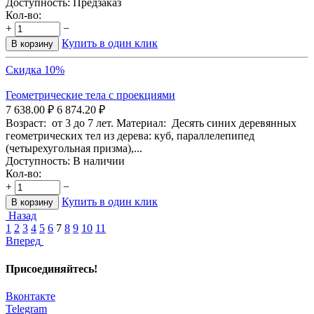
Доступность:
Предзаказ
Кол-во:
+
−
Купить в один клик
В корзину
Скидка 10%
Геометрические тела с проекциями
7 638.00
₽
6 874.20
₽
Возраст: от 3 до 7 лет. Материал: Десять синих деревянных
геометрических тел из дерева: куб, параллелепипед
(четырехугольная призма),...
Доступность:
В наличии
Кол-во:
+
−
Купить в один клик
В корзину
Назад
1
2
3
4
5
6
7
8
9
10
11
Вперед
Присоединяйтесь!
Вконтакте
Telegram