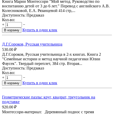
Книга Марии Монтессори "Мой метод. Руководство по
воспитанию детей от 3 до 6 лет." Перевод с английского А.В.
Колесниковой, Е.А. Рязанцевой 414 стр,...
Доступность:
Предзаказ
Кол-во:
+
−
Купить в один клик
В корзину
Д.Г.Сороков, Русская учительница
530.00
₽
Д.Г.Сороков, Русская учительница в 2-х книгах. Книга 2
"Семейные истории и метод научной педагогики Юлии
Фаусек". Твердый переплет, 384 стр. Вторая...
Доступность:
Предзаказ
Кол-во:
+
−
Купить в один клик
В корзину
Геометрические пазлы: круг, квадрат, треугольник на
подставке
920.00
₽
Монтессори-материал: Деревянный поднос с тремя