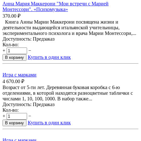
Анна Мария Маккерони "Мои встречи с Марией
Монтессори". «Психомузыка»
370.00
₽
Книга Анны Марии Маккерони посвящена жизни и
деятельности выдающейся итальянской учительницы,
экспериментального психолога и врача Марии Монтессори,...
Доступность:
Предзаказ
Кол-во:
+
−
Купить в один клик
В корзину
Игра с марками
4 670.00
₽
Возраст от 5-ти лет. Деревянная буковая коробка с 6-ю
отделениями, в которой находятся разноцветные таблички с
числами 1, 10, 100, 1000. В набор также...
Доступность:
Предзаказ
Кол-во:
+
−
Купить в один клик
В корзину
Игра с марками