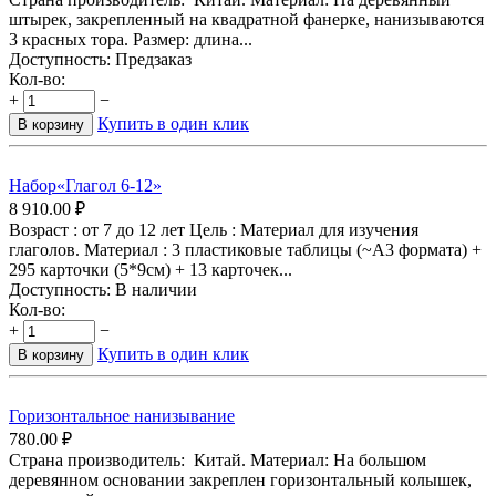
штырек, закрепленный на квадратной фанерке, нанизываются
3 красных тора. Размер: длина...
Доступность:
Предзаказ
Кол-во:
+
−
Купить в один клик
В корзину
Набор«Глагол 6-12»
8 910.00
₽
Возраст : от 7 до 12 лет Цель : Материал для изучения
глаголов. Материал : 3 пластиковые таблицы (~А3 формата) +
295 карточки (5*9см) + 13 карточек...
Доступность:
В наличии
Кол-во:
+
−
Купить в один клик
В корзину
Горизонтальное нанизывание
780.00
₽
Страна производитель: Китай. Материал: На большом
деревянном основании закреплен горизонтальный колышек,