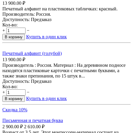
13 900.00
₽
Печатный алфавит на пластиковых табличках: красный.
Производитель: Россия.
Доступность:
Предзаказ
Кол-во:
+
−
Купить в один клик
В корзину
Печатный алфавит (голубой)
13 900.00
₽
Производитель : Россия. Материал : На деревянном подносе
находятся пластиковые карточки с печатными буквами, а
также знаки препинания, по 15 штук в...
Доступность:
Предзаказ
Кол-во:
+
−
Купить в один клик
В корзину
Скидка 10%
Письменная и печатная буква
2 900.00
₽
2 610.00
₽
Возраст от 3,5 лет. Этот монтессори-материал состоит из