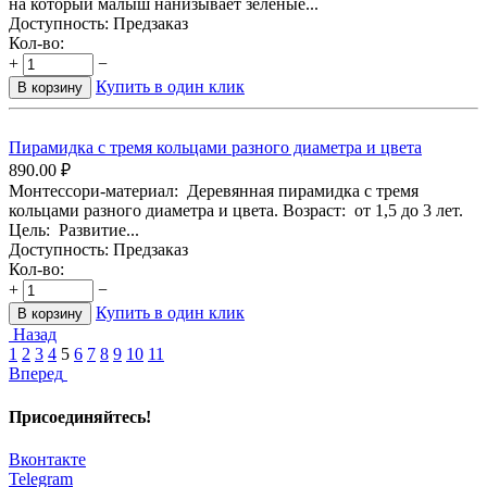
на который малыш нанизывает зеленые...
Доступность:
Предзаказ
Кол-во:
+
−
Купить в один клик
В корзину
Пирамидка с тремя кольцами разного диаметра и цвета
890.00
₽
Монтессори-материал: Деревянная пирамидка с тремя
кольцами разного диаметра и цвета. Возраст: от 1,5 до 3 лет.
Цель: Развитие...
Доступность:
Предзаказ
Кол-во:
+
−
Купить в один клик
В корзину
Назад
1
2
3
4
5
6
7
8
9
10
11
Вперед
Присоединяйтесь!
Вконтакте
Telegram