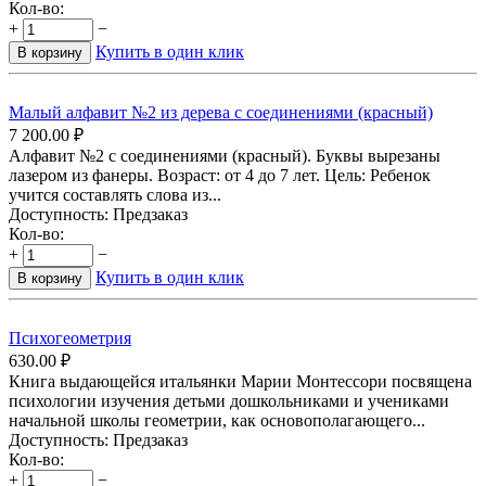
Кол-во:
+
−
Купить в один клик
В корзину
Малый алфавит №2 из дерева с соединениями (красный)
7 200.00
₽
Алфавит №2 с соединениями (красный). Буквы вырезаны
лазером из фанеры. Возраст: от 4 до 7 лет. Цель: Ребенок
учится составлять слова из...
Доступность:
Предзаказ
Кол-во:
+
−
Купить в один клик
В корзину
Психогеометрия
630.00
₽
Книга выдающейся итальянки Марии Монтессори посвящена
психологии изучения детьми дошкольниками и учениками
начальной школы геометрии, как основополагающего...
Доступность:
Предзаказ
Кол-во:
+
−