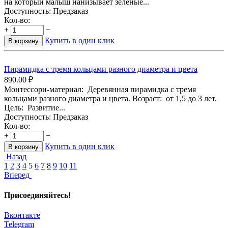
на который малыш нанизывает зеленые...
Доступность:
Предзаказ
Кол-во:
+
−
Купить в один клик
В корзину
Пирамидка с тремя кольцами разного диаметра и цвета
890.00
₽
Монтессори-материал: Деревянная пирамидка с тремя
кольцами разного диаметра и цвета. Возраст: от 1,5 до 3 лет.
Цель: Развитие...
Доступность:
Предзаказ
Кол-во:
+
−
Купить в один клик
В корзину
Назад
1
2
3
4
5
6
7
8
9
10
11
Вперед
Присоединяйтесь!
Вконтакте
Telegram