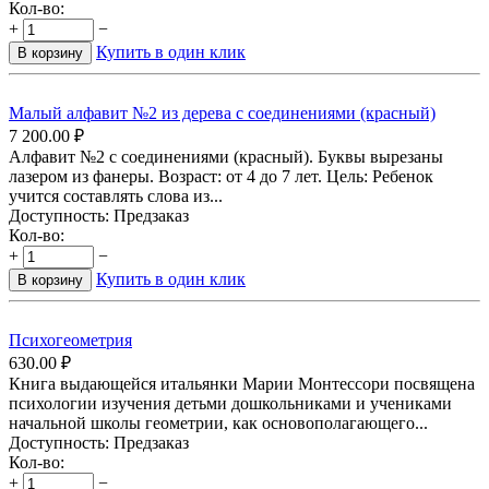
Кол-во:
+
−
Купить в один клик
В корзину
Малый алфавит №2 из дерева с соединениями (красный)
7 200.00
₽
Алфавит №2 с соединениями (красный). Буквы вырезаны
лазером из фанеры. Возраст: от 4 до 7 лет. Цель: Ребенок
учится составлять слова из...
Доступность:
Предзаказ
Кол-во:
+
−
Купить в один клик
В корзину
Психогеометрия
630.00
₽
Книга выдающейся итальянки Марии Монтессори посвящена
психологии изучения детьми дошкольниками и учениками
начальной школы геометрии, как основополагающего...
Доступность:
Предзаказ
Кол-во:
+
−