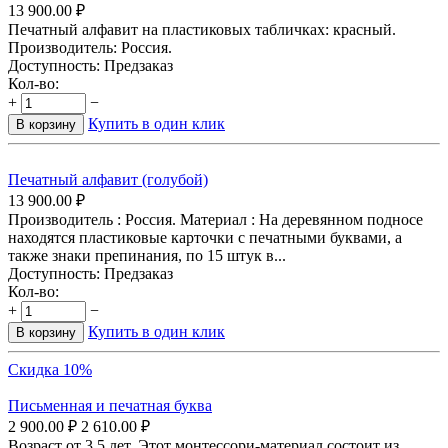
13 900.00
₽
Печатный алфавит на пластиковых табличках: красный.
Производитель: Россия.
Доступность:
Предзаказ
Кол-во:
+
−
Купить в один клик
В корзину
Печатный алфавит (голубой)
13 900.00
₽
Производитель : Россия. Материал : На деревянном подносе
находятся пластиковые карточки с печатными буквами, а
также знаки препинания, по 15 штук в...
Доступность:
Предзаказ
Кол-во:
+
−
Купить в один клик
В корзину
Скидка 10%
Письменная и печатная буква
2 900.00
₽
2 610.00
₽
Возраст от 3,5 лет. Этот монтессори-материал состоит из