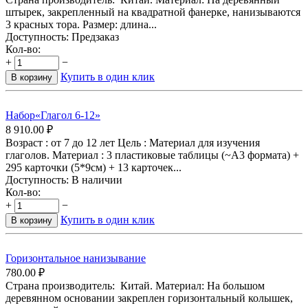
штырек, закрепленный на квадратной фанерке, нанизываются
3 красных тора. Размер: длина...
Доступность:
Предзаказ
Кол-во:
+
−
Купить в один клик
В корзину
Набор«Глагол 6-12»
8 910.00
₽
Возраст : от 7 до 12 лет Цель : Материал для изучения
глаголов. Материал : 3 пластиковые таблицы (~А3 формата) +
295 карточки (5*9см) + 13 карточек...
Доступность:
В наличии
Кол-во:
+
−
Купить в один клик
В корзину
Горизонтальное нанизывание
780.00
₽
Страна производитель: Китай. Материал: На большом
деревянном основании закреплен горизонтальный колышек,