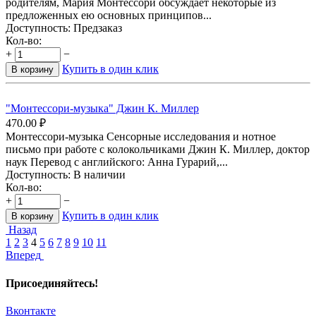
родителям, Мария Монтессори обсуждает некоторые из
предложенных ею основных принципов...
Доступность:
Предзаказ
Кол-во:
+
−
Купить в один клик
В корзину
"Монтессори-музыка" Джин К. Миллер
470.00
₽
Монтессори-музыка Сенсорные исследования и нотное
письмо при работе с колокольчиками Джин К. Миллер, доктор
наук Перевод с английского: Анна Гурарий,...
Доступность:
В наличии
Кол-во:
+
−
Купить в один клик
В корзину
Назад
1
2
3
4
5
6
7
8
9
10
11
Вперед
Присоединяйтесь!
Вконтакте