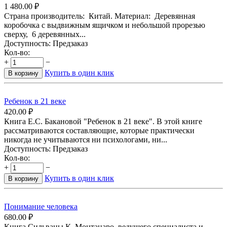
1 480.00
₽
Страна производитель: Китай. Материал: Деревянная
коробочка с выдвижным ящичком и небольшой прорезью
сверху, 6 деревянных...
Доступность:
Предзаказ
Кол-во:
+
−
Купить в один клик
В корзину
Ребенок в 21 веке
420.00
₽
Книга Е.С. Бакановой "Ребенок в 21 веке". В этой книге
рассматриваются составляющие, которые практически
никогда не учитываются ни психологами, ни...
Доступность:
Предзаказ
Кол-во:
+
−
Купить в один клик
В корзину
Понимание человека
680.00
₽
Книга Сильваны К. Монтанаро, ведущего специалиста и