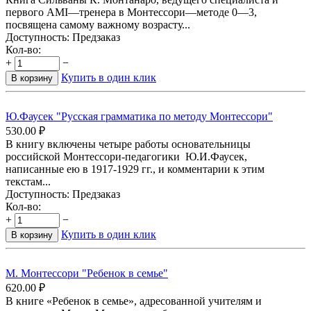
первого АМІ—тренера в Монтессори—методе 0—3,
посвящена самому важному возрасту...
Доступность:
Предзаказ
Кол-во:
+
−
Купить в один клик
В корзину
Ю.Фаусек "Русская грамматика по методу Монтессори"
530.00
₽
В книгу включены четыре работы основательницы
российской Монтессори-педагогики Ю.И.Фаусек,
написанные ею в 1917-1929 гг., и комментарии к этим
текстам...
Доступность:
Предзаказ
Кол-во:
+
−
Купить в один клик
В корзину
М. Монтессори "Ребенок в семье"
620.00
₽
В книге «Ребенок в семье», адресованной учителям и