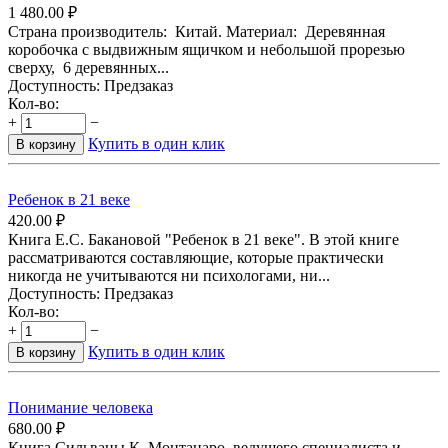
1 480.00
₽
Страна производитель: Китай. Материал: Деревянная
коробочка с выдвижным ящичком и небольшой прорезью
сверху, 6 деревянных...
Доступность:
Предзаказ
Кол-во:
+
−
Купить в один клик
В корзину
Ребенок в 21 веке
420.00
₽
Книга Е.С. Бакановой "Ребенок в 21 веке". В этой книге
рассматриваются составляющие, которые практически
никогда не учитываются ни психологами, ни...
Доступность:
Предзаказ
Кол-во:
+
−
Купить в один клик
В корзину
Понимание человека
680.00
₽
Книга Сильваны К. Монтанаро, ведущего специалиста и