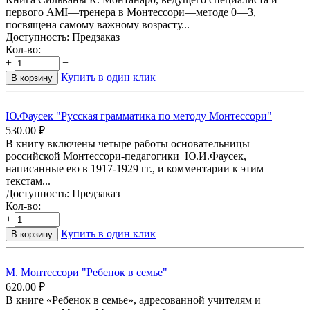
первого АМІ—тренера в Монтессори—методе 0—3,
посвящена самому важному возрасту...
Доступность:
Предзаказ
Кол-во:
+
−
Купить в один клик
В корзину
Ю.Фаусек "Русская грамматика по методу Монтессори"
530.00
₽
В книгу включены четыре работы основательницы
российской Монтессори-педагогики Ю.И.Фаусек,
написанные ею в 1917-1929 гг., и комментарии к этим
текстам...
Доступность:
Предзаказ
Кол-во:
+
−
Купить в один клик
В корзину
М. Монтессори "Ребенок в семье"
620.00
₽
В книге «Ребенок в семье», адресованной учителям и