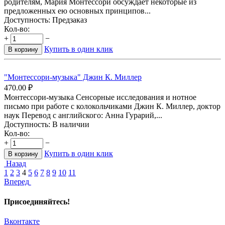
родителям, Мария Монтессори обсуждает некоторые из
предложенных ею основных принципов...
Доступность:
Предзаказ
Кол-во:
+
−
Купить в один клик
В корзину
"Монтессори-музыка" Джин К. Миллер
470.00
₽
Монтессори-музыка Сенсорные исследования и нотное
письмо при работе с колокольчиками Джин К. Миллер, доктор
наук Перевод с английского: Анна Гурарий,...
Доступность:
В наличии
Кол-во:
+
−
Купить в один клик
В корзину
Назад
1
2
3
4
5
6
7
8
9
10
11
Вперед
Присоединяйтесь!
Вконтакте