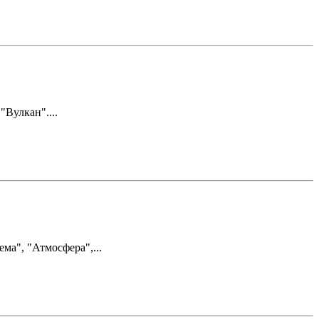
Вулкан"....
ма", "Атмосфера",...