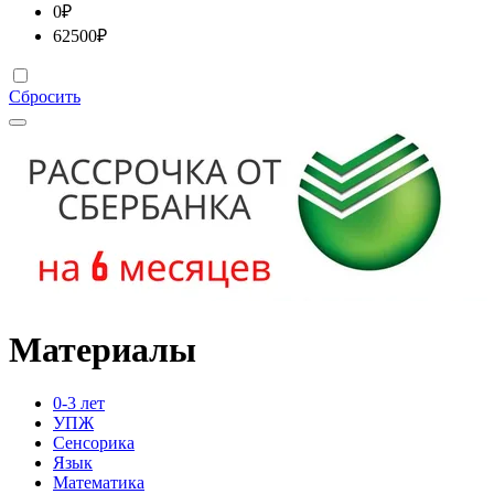
0
₽
62500
₽
Сбросить
Материалы
0-3 лет
УПЖ
Сенсорика
Язык
Математика