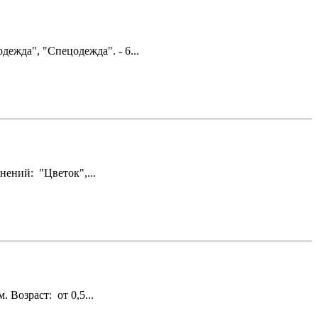
ежда", "Спецодежда". - 6...
нений: "Цветок",...
Возраст: от 0,5...