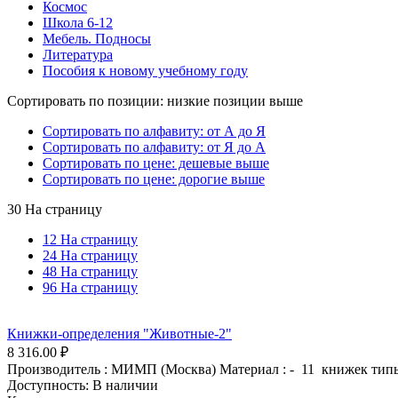
Космос
Школа 6-12
Мебель. Подносы
Литература
Пособия к новому учебному году
Сортировать по позиции: низкие позиции выше
Сортировать по алфавиту: от А до Я
Сортировать по алфавиту: от Я до А
Сортировать по цене: дешевые выше
Сортировать по цене: дорогие выше
30 На страницу
12 На страницу
24 На страницу
48 На страницу
96 На страницу
Книжки-определения "Животные-2"
8 316.00
₽
Производитель : МИМП (Москва) Материал : - 11 книжек тип
Доступность:
В наличии