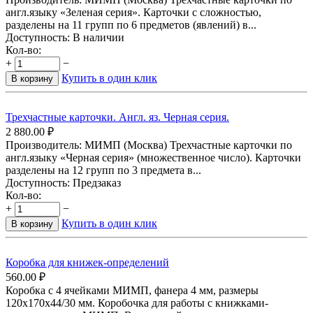
англ.языку «Зеленая серия». Карточки с сложностью,
разделены на 11 групп по 6 предметов (явлений) в...
Доступность:
В наличии
Кол-во:
+
−
Купить в один клик
В корзину
Трехчастные карточки. Англ. яз. Черная серия.
2 880.00
₽
Производитель: МИМП (Москва) Трехчастные карточки по
англ.языку «Черная серия» (множественное число). Карточки
разделены на 12 групп по 3 предмета в...
Доступность:
Предзаказ
Кол-во:
+
−
Купить в один клик
В корзину
Коробка для книжек-определений
560.00
₽
Коробка с 4 ячейками МИМП, фанера 4 мм, размеры
120х170х44/30 мм. Коробочка для работы с книжками-