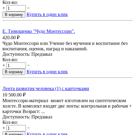
Кол-во:
+
−
Купить в один клик
В корзину
Е. Тимошенко "Чудо Монтессори".
420.00
₽
Чудо Монтессори или Учение без мучения и воспитание без
воспитания, оценок, наград и наказаний.
Доступность:
Предзаказ
Кол-во:
+
−
Купить в один клик
В корзину
Лента развития человека (1) с карточками
10 500.00
₽
Монтессори-материал может изготовлен на синтетическом
холсте. В комплект входят две ленты: контрольная и рабочая +
карточки Возраст: ...
Доступность:
Предзаказ
Кол-во:
+
−
Купить в один клик
В корзину