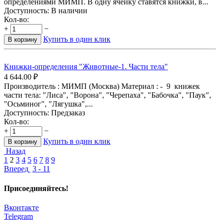
определениями МИМП. В одну ячейку ставятся книжки, в...
Доступность:
В наличии
Кол-во:
+
−
Купить в один клик
В корзину
Книжки-определения "Животные-1. Части тела"
4 644.00
₽
Производитель : МИМП (Москва) Материал : - 9 книжек
части тела: "Лиса", "Ворона", "Черепаха", "Бабочка", "Паук",
"Осьминог", "Лягушка",...
Доступность:
Предзаказ
Кол-во:
+
−
Купить в один клик
В корзину
Назад
1
2
3
4
5
6
7
8
9
Вперед
3 - 11
Присоединяйтесь!
Вконтакте
Telegram