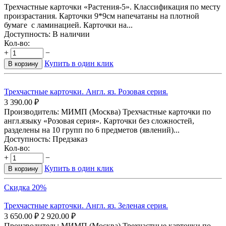
Трехчастные карточки «Растения-5». Классификация по месту
произрастания. Карточки 9*9см напечатаны на плотной
бумаге с ламинацией. Карточки на...
Доступность:
В наличии
Кол-во:
+
−
Купить в один клик
В корзину
Трехчастные карточки. Англ. яз. Розовая серия.
3 390.00
₽
Производитель: МИМП (Москва) Трехчастные карточки по
англ.языку «Розовая серия». Карточки без сложностей,
разделены на 10 групп по 6 предметов (явлений)...
Доступность:
Предзаказ
Кол-во:
+
−
Купить в один клик
В корзину
Скидка 20%
Трехчастные карточки. Англ. яз. Зеленая серия.
3 650.00
₽
2 920.00
₽
Производитель: МИМП (Москва) Трехчастные карточки по