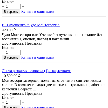
Кол-во:
+
−
Купить в один клик
В корзину
Е. Тимошенко "Чудо Монтессори".
420.00
₽
Чудо Монтессори или Учение без мучения и воспитание без
воспитания, оценок, наград и наказаний.
Доступность:
Предзаказ
Кол-во:
+
−
Купить в один клик
В корзину
Лента развития человека (1) с карточками
10 500.00
₽
Монтессори-материал может изготовлен на синтетическом
холсте. В комплект входят две ленты: контрольная и рабочая +
карточки Возраст: ...
Доступность:
Предзаказ
Кол-во:
+
−
Купить в один клик
В корзину