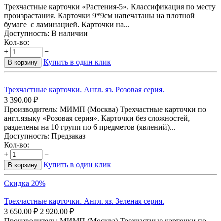
Трехчастные карточки «Растения-5». Классификация по месту
произрастания. Карточки 9*9см напечатаны на плотной
бумаге с ламинацией. Карточки на...
Доступность:
В наличии
Кол-во:
+
−
Купить в один клик
В корзину
Трехчастные карточки. Англ. яз. Розовая серия.
3 390.00
₽
Производитель: МИМП (Москва) Трехчастные карточки по
англ.языку «Розовая серия». Карточки без сложностей,
разделены на 10 групп по 6 предметов (явлений)...
Доступность:
Предзаказ
Кол-во:
+
−
Купить в один клик
В корзину
Скидка 20%
Трехчастные карточки. Англ. яз. Зеленая серия.
3 650.00
₽
2 920.00
₽
Производитель: МИМП (Москва) Трехчастные карточки по