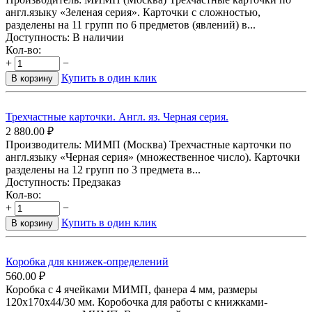
англ.языку «Зеленая серия». Карточки с сложностью,
разделены на 11 групп по 6 предметов (явлений) в...
Доступность:
В наличии
Кол-во:
+
−
Купить в один клик
В корзину
Трехчастные карточки. Англ. яз. Черная серия.
2 880.00
₽
Производитель: МИМП (Москва) Трехчастные карточки по
англ.языку «Черная серия» (множественное число). Карточки
разделены на 12 групп по 3 предмета в...
Доступность:
Предзаказ
Кол-во:
+
−
Купить в один клик
В корзину
Коробка для книжек-определений
560.00
₽
Коробка с 4 ячейками МИМП, фанера 4 мм, размеры
120х170х44/30 мм. Коробочка для работы с книжками-