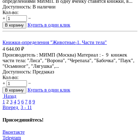
определениями МИМП. В одну ячейку ставятся книжки, в...
Доступность:
В наличии
Кол-во:
+
−
Купить в один клик
В корзину
Книжки-определения "Животные-1. Части тела"
4 644.00
₽
Производитель : МИМП (Москва) Материал : - 9 книжек
части тела: "Лиса", "Ворона", "Черепаха", "Бабочка", "Паук",
"Осьминог", "Лягушка",...
Доступность:
Предзаказ
Кол-во:
+
−
Купить в один клик
В корзину
Назад
1
2
3
4
5
6
7
8
9
Вперед
3 - 11
Присоединяйтесь!
Вконтакте
Telegram