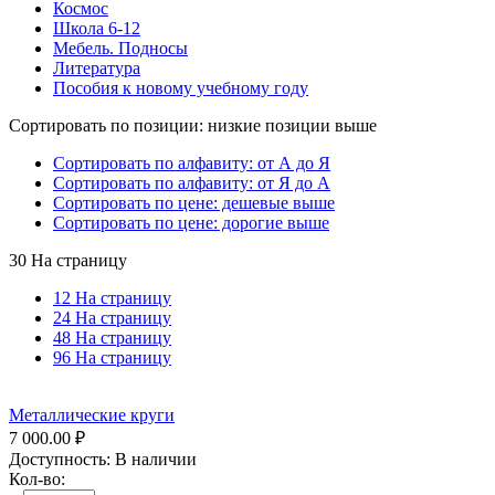
Космос
Школа 6-12
Мебель. Подносы
Литература
Пособия к новому учебному году
Сортировать по позиции: низкие позиции выше
Сортировать по алфавиту: от А до Я
Сортировать по алфавиту: от Я до А
Сортировать по цене: дешевые выше
Сортировать по цене: дорогие выше
30 На страницу
12 На страницу
24 На страницу
48 На страницу
96 На страницу
Металлические круги
7 000.00
₽
Доступность:
В наличии
Кол-во: