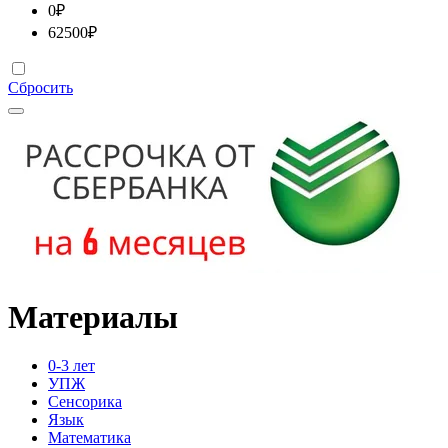
0
₽
62500
₽
Сбросить
Материалы
0-3 лет
УПЖ
Сенсорика
Язык
Математика