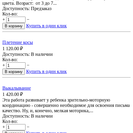
цвета. Возраст: от 3 до 7...
Доступность:
Предзаказ
Кол-во:
+
−
Купить в один клик
В корзину
Плетение косы
1 120.00
₽
Доступность:
В наличии
Кол-во:
+
−
Купить в один клик
В корзину
Выкалывание
1 420.00
₽
Эта работа развивает у ребенка зрительно-моторную
координацию - совершенно необходимое для освоения письма
качество. Ну, и, конечно, мелкая моторика,...
Доступность:
В наличии
Кол-во:
+
−