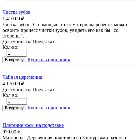
Чистка зубов
1 410.00
₽
Чистка зубов. С помощью этого материала ребенок может
освоить процесс чистки зубов, увидеть его как бы "со
стороны".
Доступность:
Предзаказ
Кол-во:
+
−
Купить в один клик
В корзину
Чайная церемония
4 170.00
₽
Доступность:
Предзаказ
Кол-во:
+
−
Купить в один клик
В корзину
Плетение косы на подставке
970.00
₽
Материал: Деревянная подставка со 3 шнурками разного