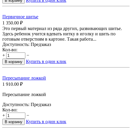
Купить в один клик
В корзину
Первичное шитье
1 350.00
₽
Это первый материал из ряда других, развивающих шитье.
Здесь ребенок учится вдевать нитку в иголку и шить по
готовым отверстиям в картоне. Такая работа...
Доступность:
Предзаказ
Кол-во:
+
−
Купить в один клик
В корзину
Пересыпание ложкой
1 910.00
₽
Пересыпание ложкой
Доступность:
Предзаказ
Кол-во:
+
−
Купить в один клик
В корзину