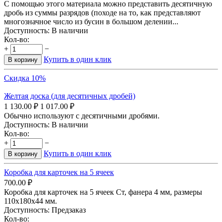
С помощью этого материала можно представить десятичную
дробь из суммы разрядов (походе на то, как представляют
многозначное число из бусин в большом делении...
Доступность:
В наличии
Кол-во:
+
−
Купить в один клик
В корзину
Скидка 10%
Желтая доска (для десятичных дробей)
1 130.00
₽
1 017.00
₽
Обычно используют с десятичными дробями.
Доступность:
В наличии
Кол-во:
+
−
Купить в один клик
В корзину
Коробка для карточек на 5 ячеек
700.00
₽
Коробка для карточек на 5 ячеек Ст, фанера 4 мм, размеры
110х180х44 мм.
Доступность:
Предзаказ
Кол-во: