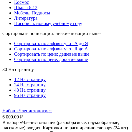
Космос
Школа 6-12
Мебель. Подносы
Литература
Пособия к новому учебному году
Сортировать по позиции: низкие позиции выше
Сортировать по алфавиту: от А до Я
Сортировать по алфавиту: от Я до А
Сортировать по цене: дешевые выше
Сортировать по цене: дорогие выше
30 На страницу
12 На страницу
24 На страницу
48 На страницу
96 На страницу
Набор «Членистоногие»
6 000.00
₽
В набор «Членистоногие» (ракообразные, паукообразные,
насекомые) входит: Карточки по расширению словаря (24 шт)