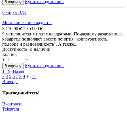
Купить в один клик
В корзину
Скидка 10%
Металлические квадраты
8 170.00
₽
7 353.00
₽
9 металлических плат с квадратами. По-разному разделенные
квадраты позволяют ввести понятия "конгруэнтность,
подобие и равновеликость". А также...
Доступность:
В наличии
Кол-во:
+
−
Купить в один клик
В корзину
1 - 9
Назад
3
4
5
6
7
8
9
10
11
Вперед
Присоединяйтесь!
Вконтакте
Telegram