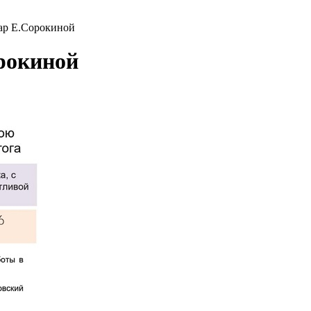
ар Е.Сорокиной
рокиной