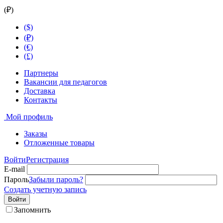
(₽)
($)
(₽)
(€)
(£)
Партнеры
Вакансии для педагогов
Доставка
Контакты
Мой профиль
Заказы
Отложенные товары
Войти
Регистрация
E-mail
Пароль
Забыли пароль?
Создать учетную запись
Войти
Запомнить